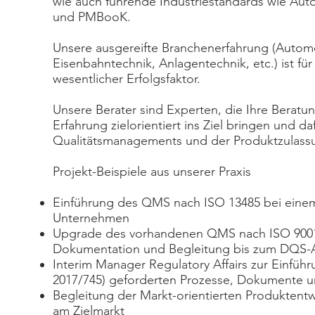
wie auch führende Industriestandards wie
Aut
und
PMBooK
.
Unsere ausgereifte Branchenerfahrung (Automo
Eisenbahntechnik, Anlagentechnik, etc.) ist fü
wesentlicher Erfolgsfaktor.
Unsere Berater sind Experten, die Ihre Beratun
Erfahrung zielorientiert ins Ziel bringen und
Qualitätsmanagements und der Produktzulassun
Projekt-Beispiele aus unserer Praxis
Einführung des QMS nach ISO 13485 bei einem
Unternehmen
Upgrade des vorhandenen QMS nach ISO 9001
Dokumentation und Begleitung bis zum DQS-A
Interim Manager Regulatory Affairs zur Einfü
2017/745) geforderten Prozesse, Dokumente
Begleitung der Markt-orientierten Produktentw
am Zielmarkt